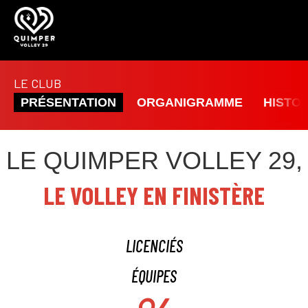
LE CLUB
PRÉSENTATION
ORGANIGRAMME
HISTO
LE QUIMPER VOLLEY 29,
LE VOLLEY EN FINISTÈRE
LICENCIÉS
ÉQUIPES