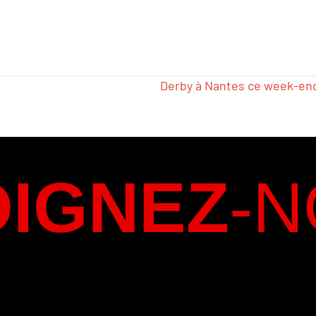
Derby à Nantes ce week-en
OIGNEZ
-N