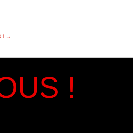
d ! →
OUS !