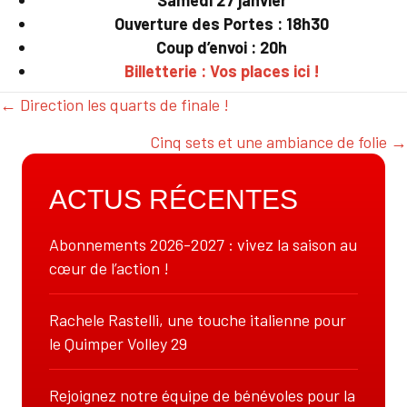
Samedi 27 janvier
Ouverture des Portes : 18h30
Coup d’envoi : 20h
Billetterie : Vos places ici !
← Direction les quarts de finale !
POSTS
Cinq sets et une ambiance de folie →
NAVIGATION
ACTUS RÉCENTES
Abonnements 2026-2027 : vivez la saison au
cœur de l’action !
Rachele Rastelli, une touche italienne pour
le Quimper Volley 29
Rejoignez notre équipe de bénévoles pour la