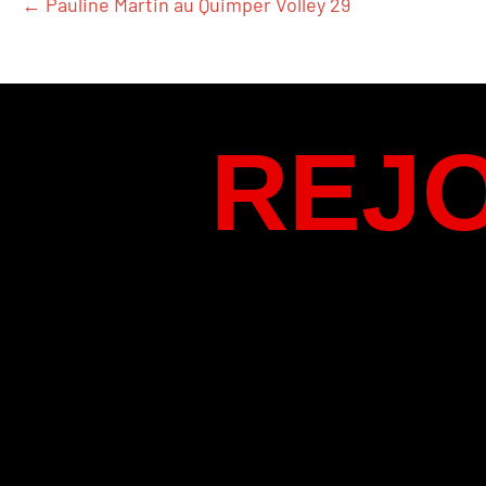
← Pauline Martin au Quimper Volley 29
POSTS
NAVIGATION
REJ