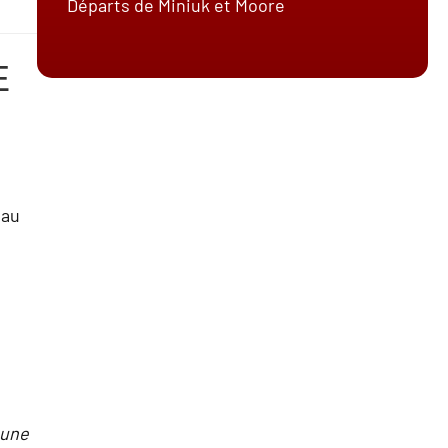
Départs de Miniuk et Moore
E
 au
 une