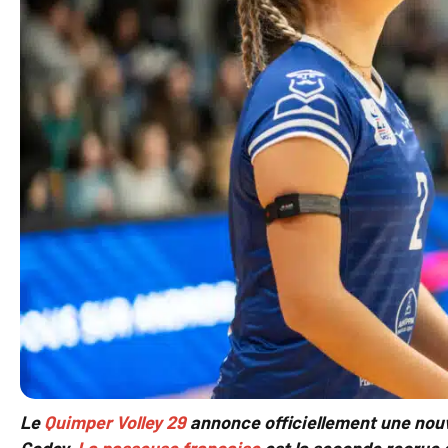
Le
Quimper Volley 29
annonce officiellement une nouve
Godey.
La passeuse française
est la seconde recrue d