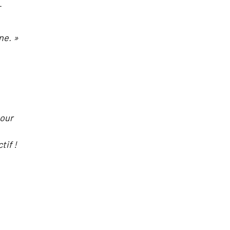
-
ne. »
pour
tif !