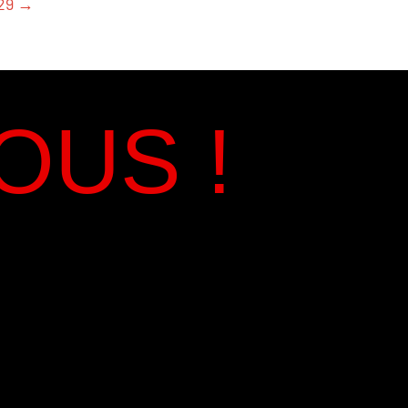
 29 →
OUS !